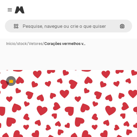
Magnific
Close menu
Pesqui
Início
/
stock
/
Vetores
/
Corações vermelhos v…
Premium