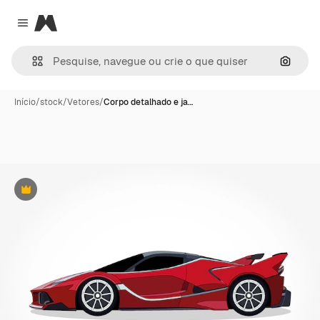
Magnific
Close menu
Pesqui
Início
/
stock
/
Vetores
/
Corpo detalhado e ja…
Premium