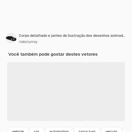
Corpo detalhado e jantes de ilustração dos desenhos animados de carro
riskiclumsy
Você também pode gostar destes vetores
vehicle
car
automotivo
carro luxo
veiculo
au