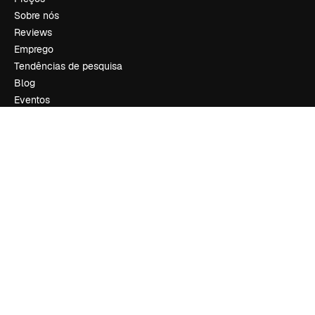
Sobre nós
Reviews
Emprego
Tendências de pesquisa
Blog
Eventos
Slidesgo
Vender conteúdo
Sala de imprensa
Procurando por magnific.ai?
Siga-nos
Suporte ao cliente
Instagram
YouTube
LinkedIn
TikTok
Discord