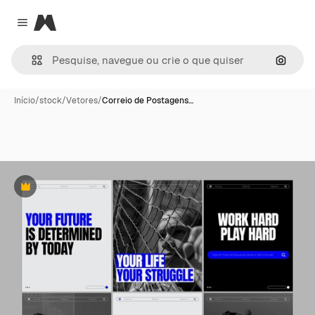
Magnific
Close menu
Pesqui
Início
/
stock
/
Vetores
/
Correio de Postagens…
Premium