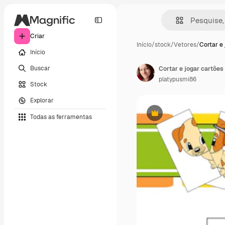
Criar
Início
/
stock
/
Vetores
/
Cortar e 
Início
Buscar
platypusmi86
Stock
Explorar
Todas as ferramentas
Premium