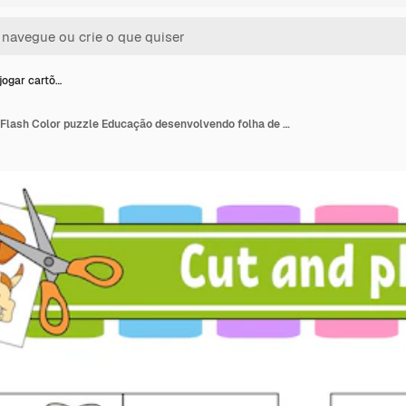
jogar cartõ…
Cortar e jogar cartões Flash Color puzzle Educação desenvolvendo folha de trabalho Página de atividade Jogo para crianças desenho animado Personagem engraçado Ilustração vetorial