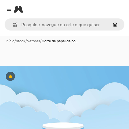
Magnific
Close menu
Pesqui
Início
/
stock
/
Vetores
/
Corte de papel de pó…
Premium