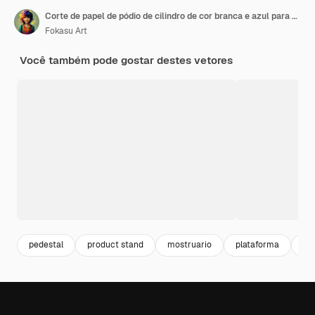
Corte de papel de pódio de cilindro de cor branca e azul para apresentação de exibição de produtos
Fokasu Art
Você também pode gostar destes vetores
pedestal
product stand
mostruario
plataforma
po