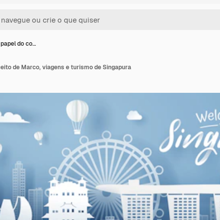
 papel do co…
eito de Marco, viagens e turismo de Singapura