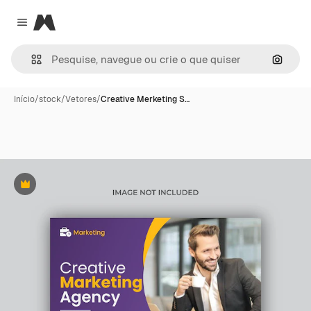
Magnific
Close menu
Pesqui
Início
/
stock
/
Vetores
/
Creative Merketing S…
Premium