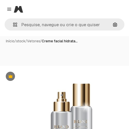
Magnific
Close menu
Pesqui
Início
/
stock
/
Vetores
/
Creme facial hidrata…
Premium