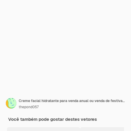
Creme facial hidratante para venda anual ou venda de festival frasco de máscara de creme branco e dourado isolado em fundo de luz dourada ilustração de anúncios cosméticos graciosos
thepond057
Você também pode gostar destes vetores