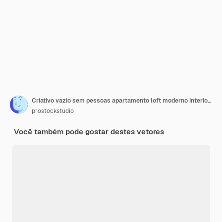
Criativo vazio sem pessoas apartamento loft moderno interior de escritório doméstico de espaço aberto com móveis para ilustração vetorial horizontal de trabalho corporativo ou freelancer
prostockstudio
Você também pode gostar destes vetores