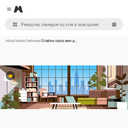
Magnific
Close menu
Pesqui
Início
/
stock
/
Vetores
/
Criativo vazio sem p…
Premium