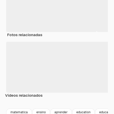
Fotos relacionadas
Vídeos relacionados
Premium
Premium
Premium
Premium
matematica
ensino
aprender
education
educação