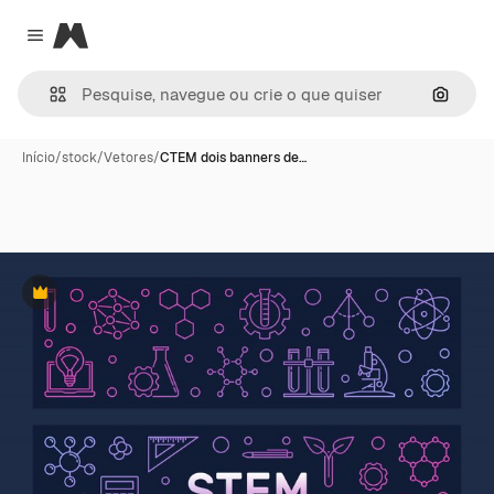
Magnific
Close menu
Pesqui
Início
/
stock
/
Vetores
/
CTEM dois banners de…
Premium