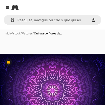
Magnific
Close menu
Pesqui
Início
/
stock
/
Vetores
/
Cultura de flores de…
Premium