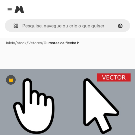
Magnific
Close menu
Pesqui
Início
/
stock
/
Vetores
/
Cursores de flecha b…
Premium