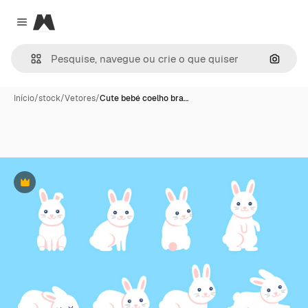
Magnific
Close menu
Pesqui
Início
/
stock
/
Vetores
/
Cute bebé coelho bra…
Premium