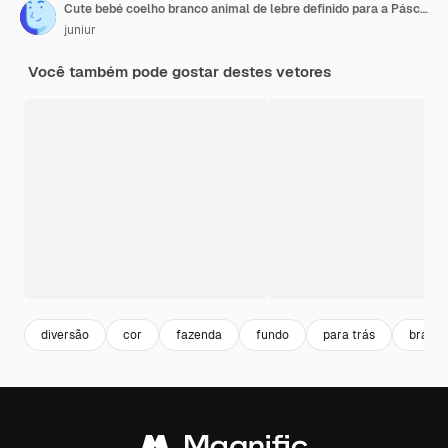
Cute bebé coelho branco animal de lebre definido para a Páscoa em diferentes poses Coelho animal em estilo de desenho animado
juniur
Você também pode gostar destes vetores
diversão
cor
fazenda
fundo
para trás
branc