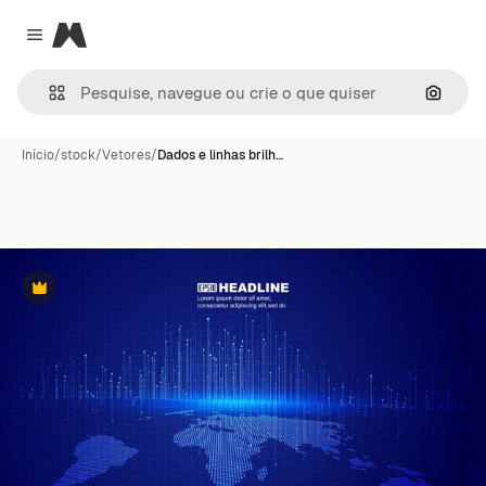
Magnific
Close menu
Pesqui
Início
/
stock
/
Vetores
/
Dados e linhas brilh…
Premium