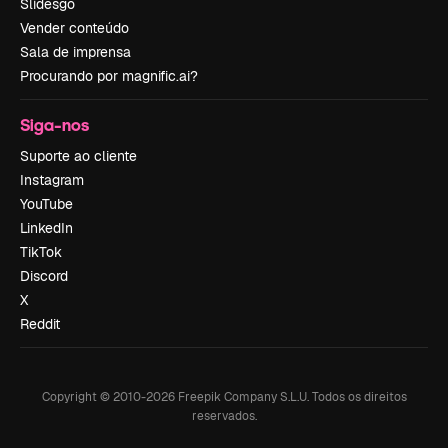
Slidesgo
Vender conteúdo
Sala de imprensa
Procurando por magnific.ai?
Siga-nos
Suporte ao cliente
Instagram
YouTube
LinkedIn
TikTok
Discord
X
Reddit
Copyright © 2010-
2026
Freepik Company S.L.U.
Todos os direitos
reservados
.