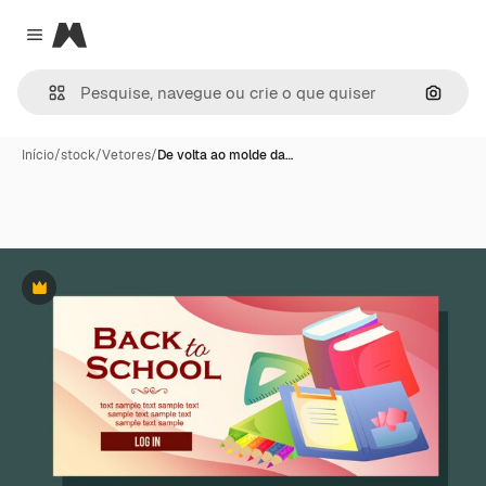
Magnific
Close menu
Pesqui
Início
/
stock
/
Vetores
/
De volta ao molde da…
Premium