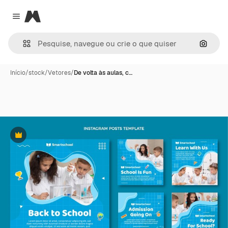
Magnific
Close menu
Pesqui
Início
/
stock
/
Vetores
/
De volta às aulas, c…
Premium