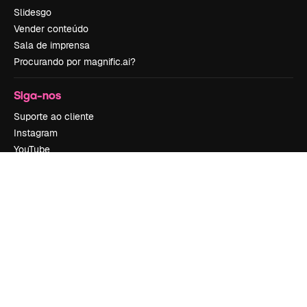
Slidesgo
Vender conteúdo
Sala de imprensa
Procurando por magnific.ai?
Siga-nos
Suporte ao cliente
Instagram
YouTube
LinkedIn
TikTok
Discord
X
Reddit
Copyright © 2010-
2026
Freepik Company S.L.U.
Todos os direitos
reservados
.