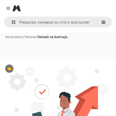
Magnific
Close menu
Pesqui
Início
/
stock
/
Vetores
/
Deitado na ilustraçã…
Premium