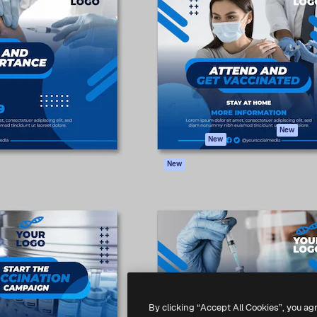
iativa para você direcionar
Spaces
Academy
alho. Mais de 1 milhão de
Assistente de IA
Documentação
e criativos, empresas,
Gerador de
Atendimento
dios.
imagens
Termos e
Gerador de vídeos
condições
Texto para voz
Política de
privacidade
Conteúdo de stock
Originais
MCP para
New
New
Claude/ChatGPT
Política de cooki
Agentes
Central de
New
confiabilidade
API
Afiliados
App móvel
Empresas
Todas as
ferramentas
-
2026
Freepik Company S.L.U.
Todos os direitos reservados
.
By clicking “Accept All Cookies”, you ag