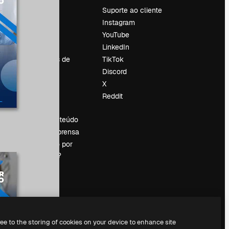
Preços
Suporte ao cliente
Sobre nós
Instagram
Reviews
YouTube
Emprego
LinkedIn
Tendências de
TikTok
pesquisa
Discord
Blog
X
Eventos
Reddit
es
Slidesgo
Vender conteúdo
Sala de imprensa
Procurando por
magnific.ai?
ree to the storing of cookies on your device to enhance site