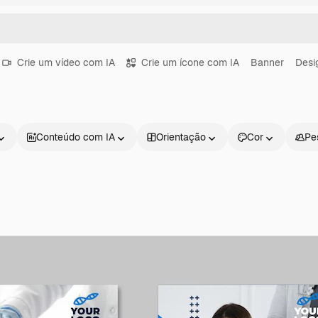
Crie um vídeo com IA
Crie um ícone com IA
Banner
Desi
Conteúdo com IA
Orientação
Cor
Pe
Produtos
Começar