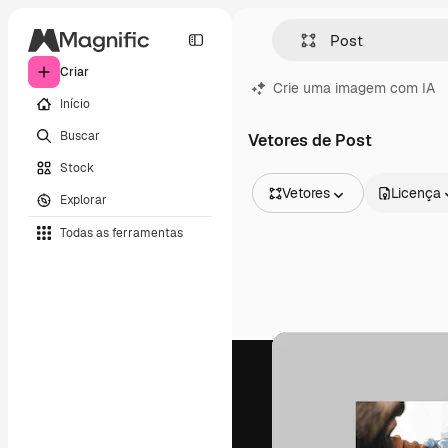
Criar
Crie uma imagem com IA
Início
Buscar
Vetores de Post
Stock
Vetores
Licença
Explorar
Todas as imagens
Todas as ferramentas
Vetores
Ilustrações
Fotos
PSD
Modelos
Mockups
Vídeos
Clipes de vídeo
Animações
Modelos de vídeos
Ícones
Modelos 3D
Fontes