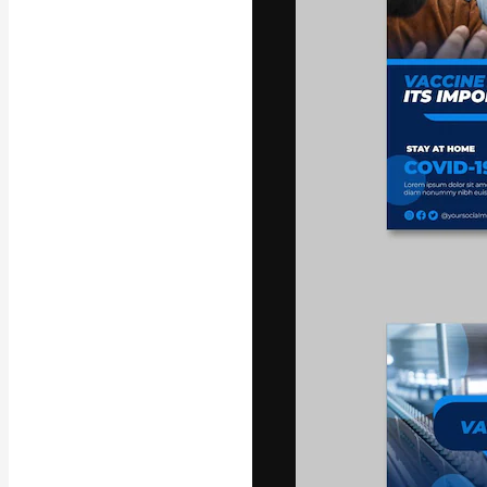
A plataforma cr
seu melhor trab
assinantes entr
agências e estú
Português
Copyright © 2010