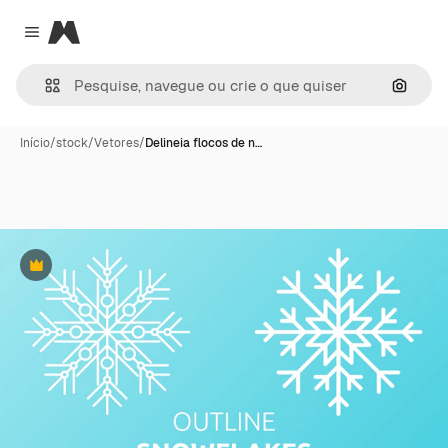
Magnific
Close menu
Pesqui
Início
/
stock
/
Vetores
/
Delineia flocos de n…
Premium