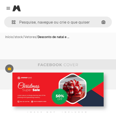
Magnific
Close menu
Pesqui
Início
/
stock
/
Vetores
/
Desconto de natal e …
Premium