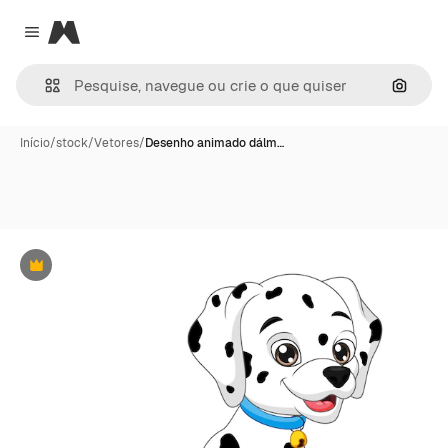
Magnific
Close menu
Pesqui
Início
/
stock
/
Vetores
/
Desenho animado dálm…
Premium