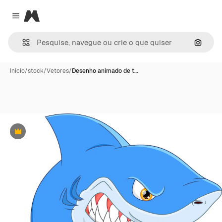
Magnific
Close menu
Pesqui
Início
/
stock
/
Vetores
/
Desenho animado de t…
Premium