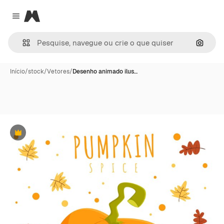
Magnific
Close menu
Pesqui
Início
/
stock
/
Vetores
/
Desenho animado ilus…
Premium