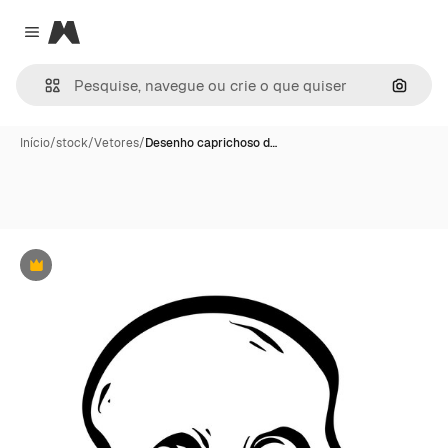
Magnific
Close menu
Pesqui
Início
/
stock
/
Vetores
/
Desenho caprichoso d…
Premium