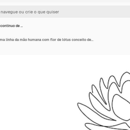
contínuo de …
Desenho contínuo de uma linha da mão humana com flor de lótus conceito de budismo de lírio de água em estilo linear simples editável traço doodle ilustração vetorial de contorno