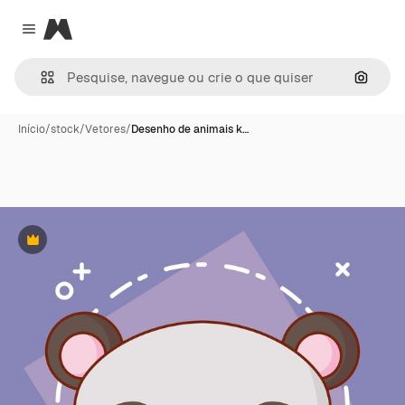
Magnific
Close menu
Pesqui
Início
/
stock
/
Vetores
/
Desenho de animais k…
Premium