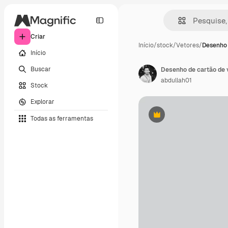
Criar
Início
/
stock
/
Vetores
/
Desenho 
Início
Buscar
Desenho de cartão de v
abdullah01
Stock
Explorar
Todas as ferramentas
Premium