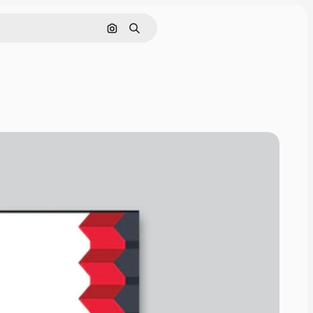
Pesquisar por imagem
Buscar