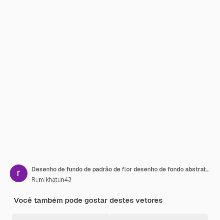
Desenho de fundo de padrão de flor desenho de fondo abstrato desenho de plano de fundo desenho de pano de fundo de flor
Rumikhatun43
Você também pode gostar destes vetores