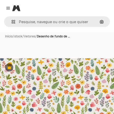
Magnific
Close menu
Pesqui
Início
/
stock
/
Vetores
/
Desenho de fundo de …
Premium