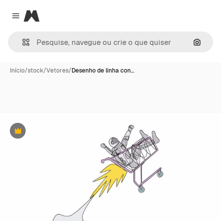
Magnific
Close menu
Pesqui
Início
/
stock
/
Vetores
/
Desenho de linha con…
Premium