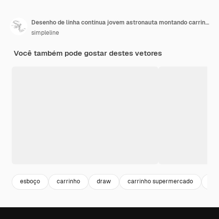
Desenho de linha contínua jovem astronauta montando carrinho de compras foguete voando na superfície da lua
simpleline
Você também pode gostar destes vetores
esboço
carrinho
draw
carrinho supermercado
ilu