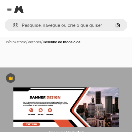
Magnific
Close menu
Pesqui
Início
/
stock
/
Vetores
/
Desenho de modelo de…
Premium