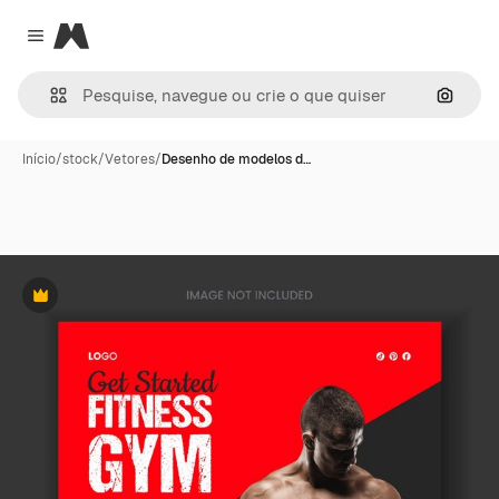
Magnific
Close menu
Pesqui
Início
/
stock
/
Vetores
/
Desenho de modelos d…
Premium