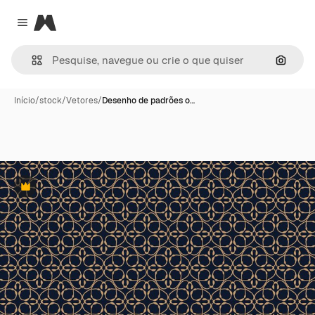
Magnific
Close menu
Pesqui
Início
/
stock
/
Vetores
/
Desenho de padrões o…
Premium