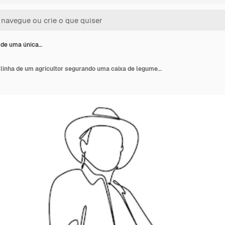
 de uma única…
Desenho de uma única linha de um agricultor segurando uma caixa de legumes orgânicos frescos Desafio de agricultura conceito minimalista Desenho em linha contínua Ilustração vetorial gráfica