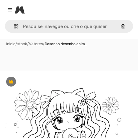
Magnific
Close menu
Pesqui
Início
/
stock
/
Vetores
/
Desenho desenho anim…
Premium