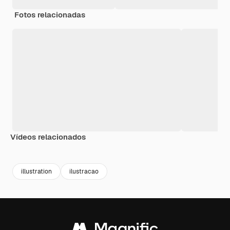
Fotos relacionadas
Vídeos relacionados
Premium
Premium
Premium
Premium
illustration
ilustracao