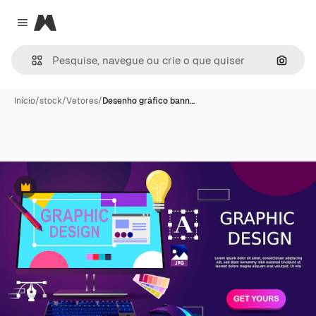
Magnific
Close menu
Pesqui
Início
/
stock
/
Vetores
/
Desenho gráfico bann…
Premium