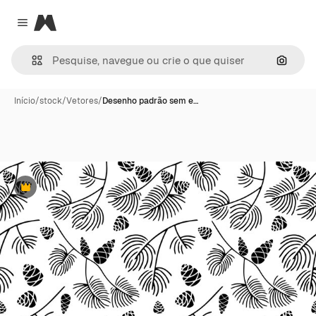
Magnific
Close menu
Pesqui
Início
/
stock
/
Vetores
/
Desenho padrão sem e…
Premium