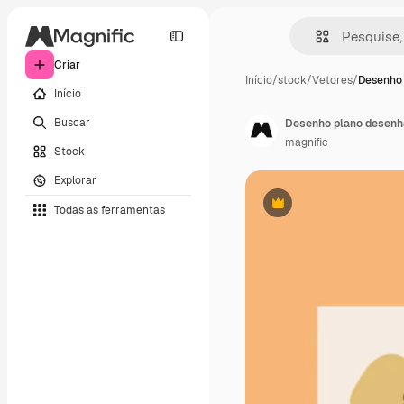
Criar
Início
/
stock
/
Vetores
/
Desenho
Início
Buscar
Desenho plano desenha
magnific
Stock
Explorar
Todas as ferramentas
Premium