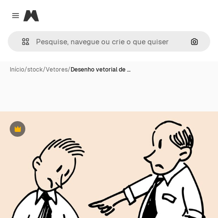
Magnific
Close menu
Pesqui
Início
/
stock
/
Vetores
/
Desenho vetorial de …
Premium