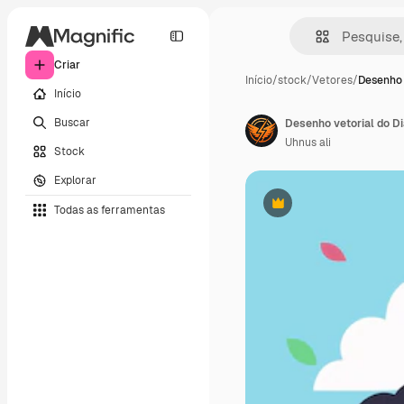
Criar
Início
/
stock
/
Vetores
/
Desenho 
Início
Buscar
Desenho vetorial do D
Uhnus ali
Stock
Explorar
Todas as ferramentas
Premium