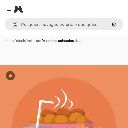
Magnific
Close menu
Pesqui
Início
/
stock
/
Vetores
/
Desenhos animados de…
Premium