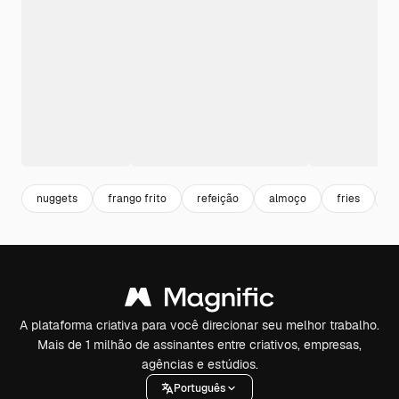
nuggets
frango frito
refeição
almoço
fries
j
A plataforma criativa para você direcionar seu melhor trabalho.
Mais de 1 milhão de assinantes entre criativos, empresas,
agências e estúdios.
Português