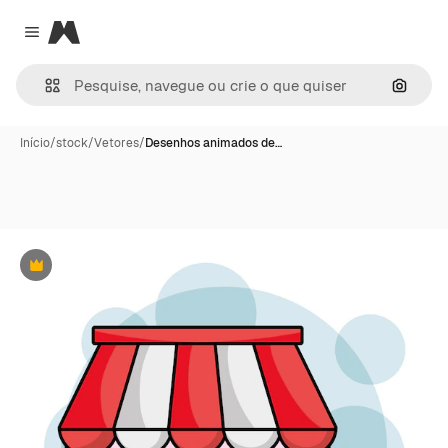
Magnific
Close menu
Pesqui
Início
/
stock
/
Vetores
/
Desenhos animados de…
Premium