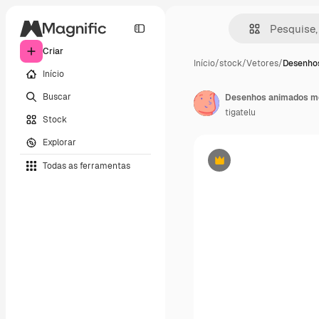
Criar
Início
/
stock
/
Vetores
/
Desenho
Início
Buscar
Desenhos animados me
tigatelu
Stock
Explorar
Todas as ferramentas
Premium