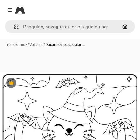
Magnific
Close menu
Pesqui
Início
/
stock
/
Vetores
/
Desenhos para colori…
Premium