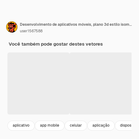
Desenvolvimento de aplicativos móveis, plano 3d estilo isométrico. Design web azul. Aplicativo de desenvolvedor front-end. Trabalhando na inicialização.
user1567588
Você também pode gostar destes vetores
aplicativo
app mobile
celular
aplicação
dispositivo