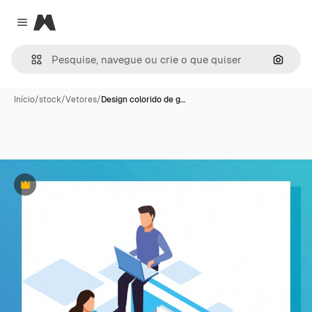
Magnific
Close menu
Pesqui
Início
/
stock
/
Vetores
/
Design colorido de g…
Premium