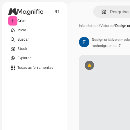
Criar
Início
/
stock
/
Vetores
/
Design c
Início
Buscar
rashedgraphics17
Stock
Explorar
Todas as ferramentas
Premium