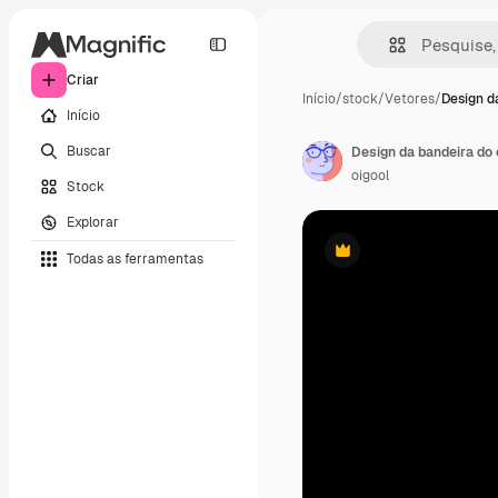
Criar
Início
/
stock
/
Vetores
/
Design d
Início
Buscar
Design da bandeira do 
oigool
Stock
Explorar
Todas as ferramentas
Premium