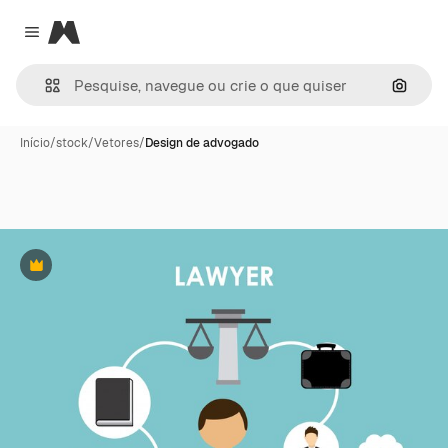
Magnific
Close menu
Pesqui
Início
/
stock
/
Vetores
/
Design de advogado
Premium