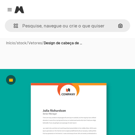
Magnific
Close menu
Pesqui
Início
/
stock
/
Vetores
/
Design de cabeça de …
Premium