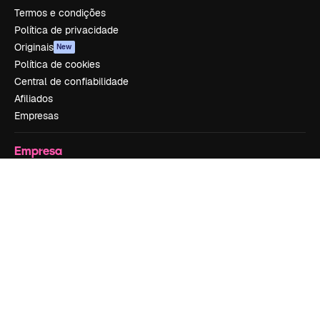
Termos e condições
Política de privacidade
Originais
New
Política de cookies
Central de confiabilidade
Afiliados
Empresas
Empresa
Preços
Sobre nós
Reviews
Emprego
Tendências de pesquisa
Blog
Eventos
Slidesgo
Vender conteúdo