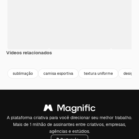
Vídeos relacionados
sublimação
camisa esportiva
textura uniforme
design e
A plataforma criativa para você direcionar seu melhor trabalho.
Mais de 1 milhão de assinantes entre criativos, empresas,
agências e estúdios.