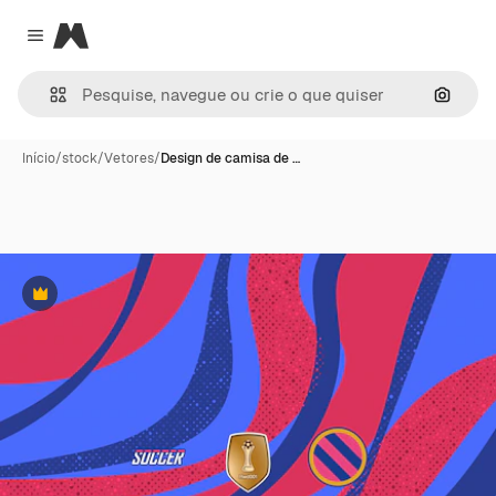
Magnific
Close menu
Pesqui
Início
/
stock
/
Vetores
/
Design de camisa de …
Premium